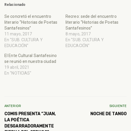
Relacionado
Se concretó el encuentro
Recreo: sede del encuentro
literario “Historias de Poetas
literario “Historias de Poetas
Santafesinos”
Santafesinos”
11 mayo, 2017
8 mayo, 2017
En "SUB. CULTURA Y
En "SUB. CULTURA Y
EDUCACIÓN"
EDUCACIÓN"
El Ente Cultural Santafesino
se reunió en nuestra ciudad
19 abril, 2021
En "NOTICIAS"
ANTERIOR
SIGUIENTE
COMIS PRESENTA “JUAN,
NOCHE DE TANGO
LA POÉTICA
DESGARRADORAMENTE