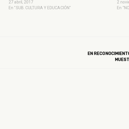
27 abril, 2017
2 nov
En "SUB. CULTURA Y EDUCACIÓN"
En "N
EN RECONOCIMIENTO
MUEST