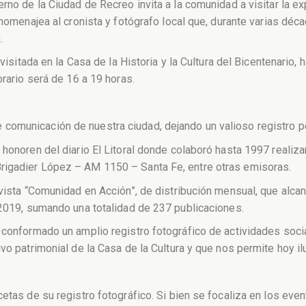
erno de la Ciudad de Recreo invita a la comunidad a visitar la 
 homenajea al cronista y fotógrafo local que, durante varias dé
.
visitada en la Casa de la Historia y la Cultura del Bicentenario, 
orario será de 16 a 19 horas.
omunicación de nuestra ciudad, dejando un valioso registro pe
 honoren del diario El Litoral donde colaboró hasta 1997 realiz
rigadier López – AM 1150 – Santa Fe, entre otras emisoras.
evista “Comunidad en Acción”, de distribución mensual, que alca
 2019, sumando una totalidad de 237 publicaciones.
 conformado un amplio registro fotográfico de actividades social
vo patrimonial de la Casa de la Cultura y que nos permite hoy ilu
cetas de su registro fotográfico. Si bien se focaliza en los ev