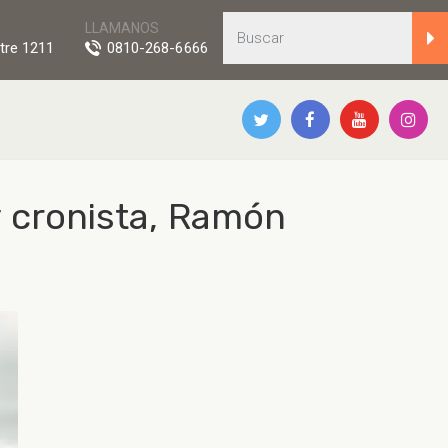
LLAMANOS
tre 1211
0810-268-6666
y cronista, Ramón