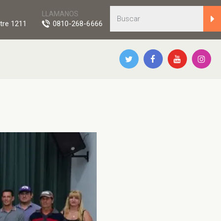
LLAMANOS
tre 1211
0810-268-6666