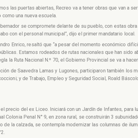
 las puertas abiertas, Recreo va a tener obras que van a ser
 como una nueva escuela.
obernador se compromete delante de su pueblo, con estas obra
bo con el personal municipal”, dijo el primer mandatario local.
sandro Enrico, resaltó que “a pesar del momento económico difíc
públicas. Estamos rodeados de rutas nacionales que han sido a
egla la Ruta Nacional N.º 70, el Gobierno Provincial se va a hacer
sección de Saavedra Lamas y Lugones, participaron también los m
occioni; y de Trabajo, Empleo y Seguridad Social, Roald Báscolo;
el precio del ex Liceo. Iniciará con un Jardín de Infantes, para 
tual Colonia Penal N° 9, en zona rural, se construirán 3 subunid
 de la calzada, se contempla modernizar las columnas de ilumi
°2.