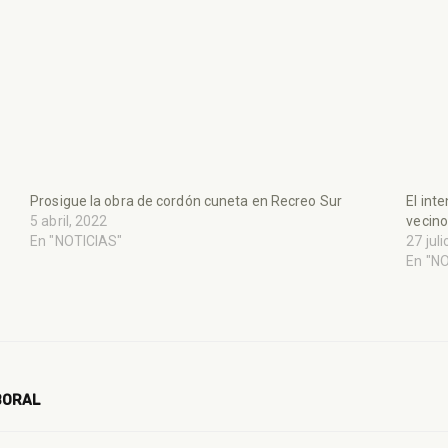
Prosigue la obra de cordón cuneta en Recreo Sur
El int
5 abril, 2022
vecin
En "NOTICIAS"
27 jul
En "N
BORAL