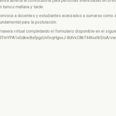
tra abierta la convocatoria para personas interesadas en brind
n turnos mañana y tarde.
 convoca a docentes y estudiantes avanzados a sumarse como ap
fundamental para la postulación.
anera virtual completando el formulario disponible en el sigui
LSe9TmYPA1xGdkwBsfpgcUvfoqHgxxJ-BdVxC8kT44tvxNIDoA/vi