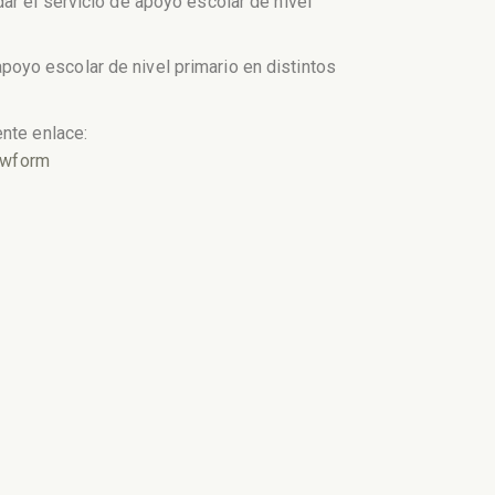
ar el servicio de apoyo escolar de nivel
oyo escolar de nivel primario en distintos
ente enlace:
ewform