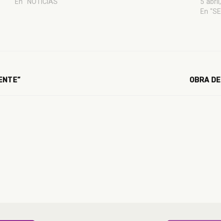
En "NOTICIAS"
5 abri
En "S
ENTE”
OBRA DE