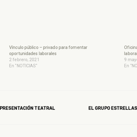
Vínculo público – privado para fomentar
Oficin
oportunidades laborales
labora
2 febrero, 2021
9 may
En "NOTICIAS"
En "N
EPRESENTACIÓN TEATRAL
EL GRUPO ESTRELLAS