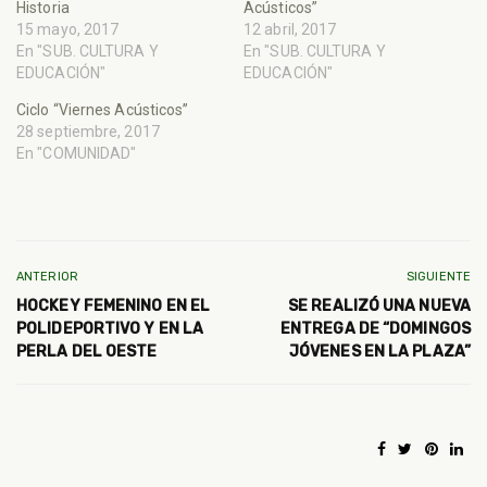
Historia
Acústicos”
15 mayo, 2017
12 abril, 2017
En "SUB. CULTURA Y
En "SUB. CULTURA Y
EDUCACIÓN"
EDUCACIÓN"
Ciclo “Viernes Acústicos”
28 septiembre, 2017
En "COMUNIDAD"
ANTERIOR
SIGUIENTE
HOCKEY FEMENINO EN EL
SE REALIZÓ UNA NUEVA
POLIDEPORTIVO Y EN LA
ENTREGA DE “DOMINGOS
PERLA DEL OESTE
JÓVENES EN LA PLAZA”