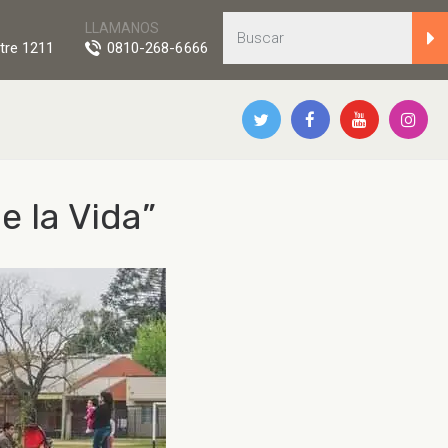
LLAMANOS
tre 1211
0810-268-6666
e la Vida”