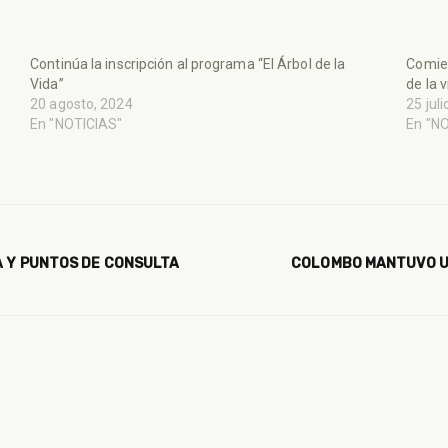
Continúa la inscripción al programa “El Árbol de la
Comien
Vida”
de la v
20 agosto, 2024
25 jul
En "NOTICIAS"
En "N
A Y PUNTOS DE CONSULTA
COLOMBO MANTUVO UN