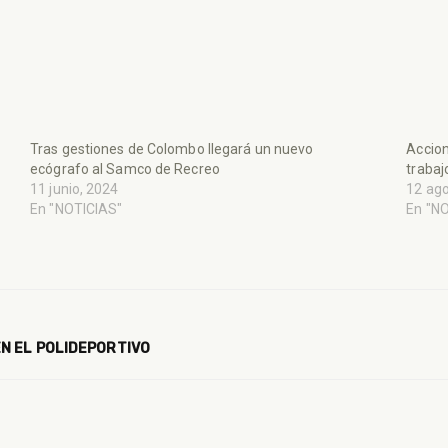
Tras gestiones de Colombo llegará un nuevo
Accion
ecógrafo al Samco de Recreo
trabaj
11 junio, 2024
12 ago
En "NOTICIAS"
En "N
N EL POLIDEPORTIVO