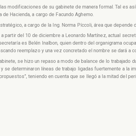
r las modificaciones de su gabinete de manera formal. Tal es as
ía de Hacienda, a cargo de Facundo Aghemo.
tratégico, a cargo de la Ing. Norma Píccoli, área que depende d
 a partir del 10 de diciembre a Leonardo Martínez, actual secre
ecretaría es Belén Inalbon, quien dentro del organigrama ocupa
 buscando reemplazo y una vez concretado el nombre se dará a c
inete, se hizo un repaso a modo de balance de lo trabajado dur
 y se determinaron líneas de trabajo ligadas fuertemente a la i
 propuestos”, teniendo en cuenta que se llegó a la mitad del p