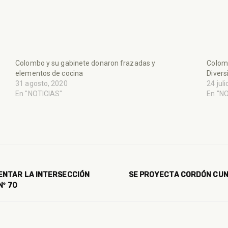
Colombo y su gabinete donaron frazadas y
Colomb
elementos de cocina
Divers
31 agosto, 2020
24 jul
En "NOTICIAS"
En "N
ENTAR LA INTERSECCIÓN
SE PROYECTA CORDÓN CUNE
Nº 70