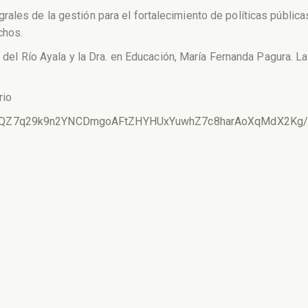
ales de la gestión para el fortalecimiento de políticas pública
chos.
ra del Río Ayala y la Dra. en Educación, María Fernanda Pagura. L
rio
QLSdQZ7q29k9n2YNCDmgoAFtZHYHUxYuwhZ7c8harAoXqMdX2Kg/