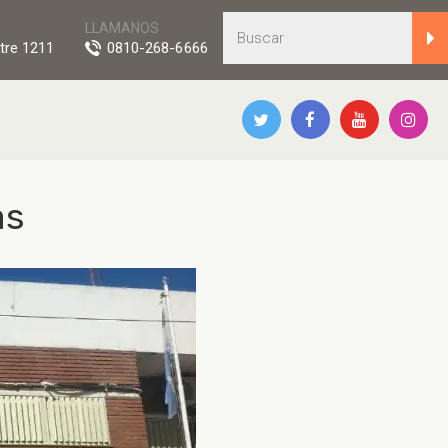
LLAMANOS
tre 1211
0810-268-6666
as