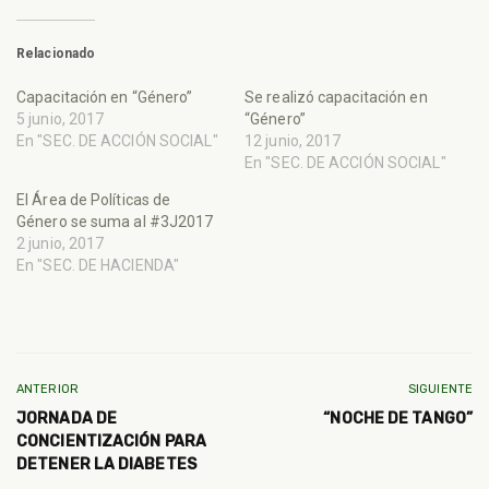
Relacionado
Capacitación en “Género”
Se realizó capacitación en
5 junio, 2017
“Género”
En "SEC. DE ACCIÓN SOCIAL"
12 junio, 2017
En "SEC. DE ACCIÓN SOCIAL"
El Área de Políticas de
Género se suma al #3J2017
2 junio, 2017
En "SEC. DE HACIENDA"
ANTERIOR
SIGUIENTE
JORNADA DE
“NOCHE DE TANGO”
CONCIENTIZACIÓN PARA
DETENER LA DIABETES