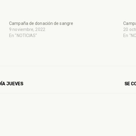
Campaña de donación de sangre
Campa
9 noviembre, 2022
20 oct
En "NOTICIAS"
En "N
DÍA JUEVES
SE C