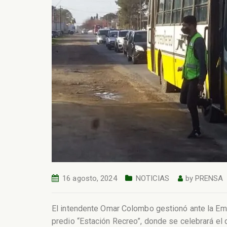
16 agosto, 2024
NOTICIAS
by
PRENSA
El intendente Omar Colombo gestionó ante la Empre
predio “Estación Recreo”, donde se celebrará el d