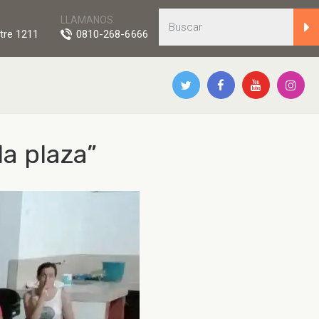
LLAMANOS
tre 1211
0810-268-6666
la plaza”