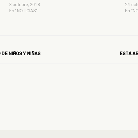
8 octubre, 2018
24 oct
En "NOTICIAS"
En "N
 DE NIÑOS Y NIÑAS
ESTÁ A