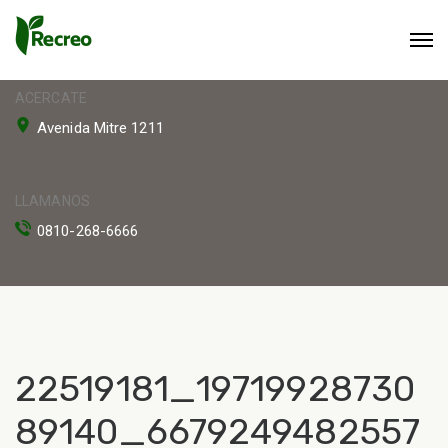
ACERCATE
Avenida Mitre 1211
LLAMANOS
0810-268-6666
22519181_19719928730
89140_6679249482557