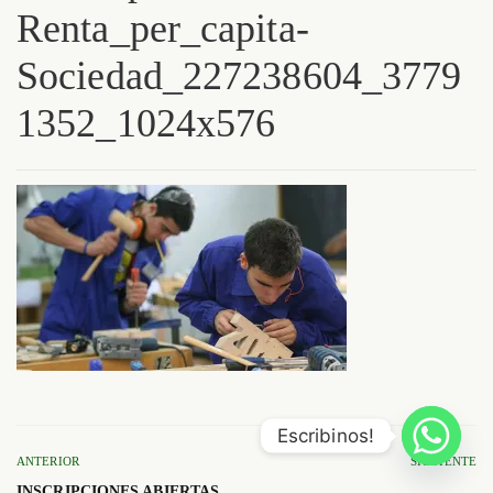
Renta_per_capita-
Sociedad_227238604_
37791352_1024x576
Escribinos!
ANTERIOR
SIGUIENTE
INSCRIPCIONES ABIERTAS