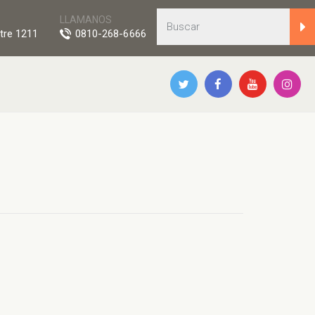
LLAMANOS
tre 1211
0810-268-6666